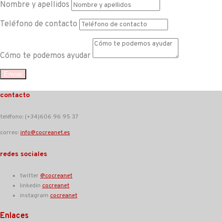
Nombre y apellidos
Teléfono de contacto
Cómo te podemos ayudar
Enviar
contacto
teléfono: (+34)606 96 95 37
correo:
info@cocreanet.es
redes sociales
twitter
@cocreanet
linkedin
cocreanet
instagram
cocreanet
Enlaces