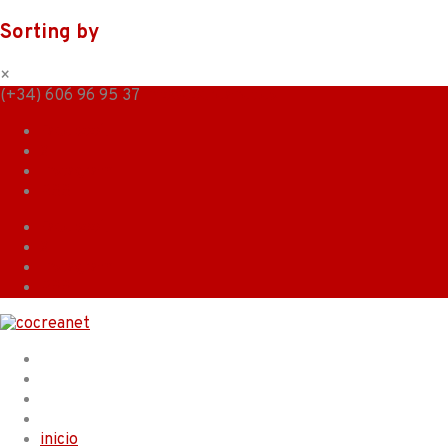
Sorting by
×
(+34) 606 96 95 37
info@cocreanet.es
Facebook
X
Instagram
RSS
Facebook
X
Instagram
RSS
inicio