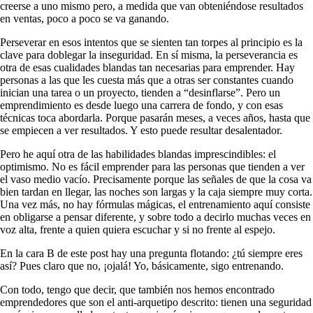
creerse a uno mismo pero, a medida que van obteniéndose resultados
en ventas, poco a poco se va ganando.
Perseverar en esos intentos que se sienten tan torpes al principio es la
clave para doblegar la inseguridad. En sí misma, la perseverancia es
otra de esas cualidades blandas tan necesarias para emprender. Hay
personas a las que les cuesta más que a otras ser constantes cuando
inician una tarea o un proyecto, tienden a “desinflarse”. Pero un
emprendimiento es desde luego una carrera de fondo, y con esas
técnicas toca abordarla. Porque pasarán meses, a veces años, hasta que
se empiecen a ver resultados. Y esto puede resultar desalentador.
Pero he aquí otra de las habilidades blandas imprescindibles: el
optimismo. No es fácil emprender para las personas que tienden a ver
el vaso medio vacío. Precisamente porque las señales de que la cosa va
bien tardan en llegar, las noches son largas y la caja siempre muy corta.
Una vez más, no hay fórmulas mágicas, el entrenamiento aquí consiste
en obligarse a pensar diferente, y sobre todo a decirlo muchas veces en
voz alta, frente a quien quiera escuchar y si no frente al espejo.
En la cara B de este post hay una pregunta flotando: ¿tú siempre eres
así? Pues claro que no, ¡ojalá! Yo, básicamente, sigo entrenando.
Con todo, tengo que decir, que también nos hemos encontrado
emprendedores que son el anti-arquetipo descrito: tienen una seguridad